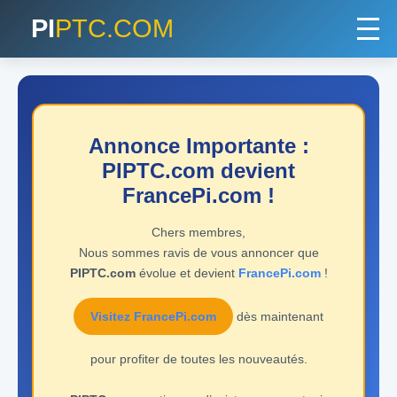
PI
PTC.COM
Annonce Importante :
PIPTC.com devient
FrancePi.com !
Chers membres,
Nous sommes ravis de vous annoncer que
PIPTC.com
évolue et devient
FrancePi.com
!
Visitez FrancePi.com
dès maintenant
pour profiter de toutes les nouveautés.