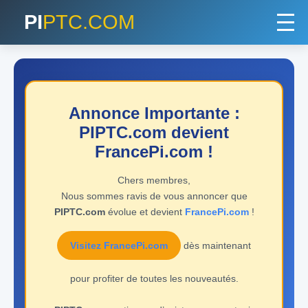
PI
PTC.COM
Annonce Importante :
PIPTC.com devient
FrancePi.com !
Chers membres,
Nous sommes ravis de vous annoncer que
PIPTC.com
évolue et devient
FrancePi.com
!
Visitez FrancePi.com
dès maintenant
pour profiter de toutes les nouveautés.