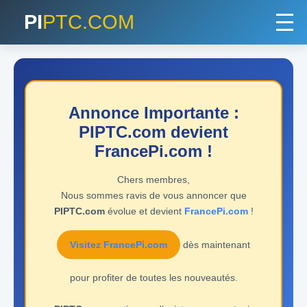
PI
PTC.COM
Annonce Importante :
PIPTC.com devient
FrancePi.com !
Chers membres,
Nous sommes ravis de vous annoncer que
PIPTC.com
évolue et devient
FrancePi.com
!
Visitez FrancePi.com
dès maintenant
pour profiter de toutes les nouveautés.