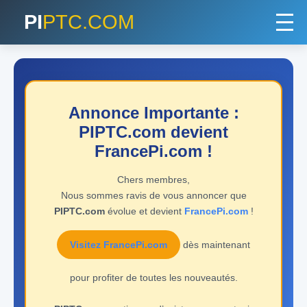
PI
PTC.COM
Annonce Importante :
PIPTC.com devient
FrancePi.com !
Chers membres,
Nous sommes ravis de vous annoncer que
PIPTC.com
évolue et devient
FrancePi.com
!
Visitez FrancePi.com
dès maintenant
pour profiter de toutes les nouveautés.