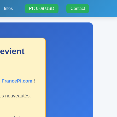
Infos
PI : 0.09 USD
Contact
evient
t
FrancePi.com
!
les nouveautés.