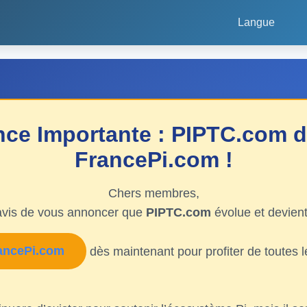
Langue
ce Importante : PIPTC.com d
FrancePi.com !
Chers membres,
vis de vous annoncer que
PIPTC.com
évolue et devien
rancePi.com
dès maintenant pour profiter de toutes 