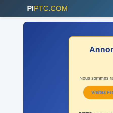
PI
PTC.COM
Annon
Nous sommes ra
Visitez F