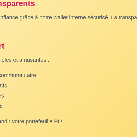
nsparents
nfiance grâce à notre wallet interne sécurisé. La transp
rt
mples et amusantes :
l communautaire
tifs
es
et
ir votre portefeuille PI !