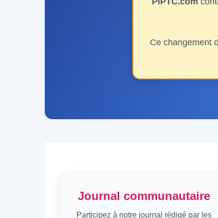
PIPTC.com
conti
Ce changement de
Journal communautaire
Participez à notre journal rédigé par les