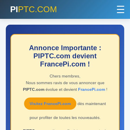
PI
PTC.COM
Annonce Importante :
PIPTC.com devient
FrancePi.com !
Chers membres,
Nous sommes ravis de vous annoncer que
PIPTC.com
évolue et devient
FrancePi.com
!
Visitez FrancePi.com
dès maintenant
pour profiter de toutes les nouveautés.