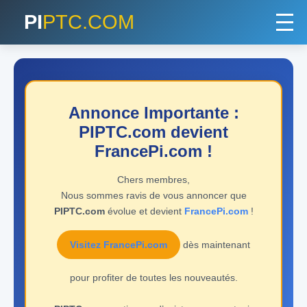
PI
PTC.COM
Annonce Importante :
PIPTC.com devient
FrancePi.com !
Chers membres,
Nous sommes ravis de vous annoncer que
PIPTC.com
évolue et devient
FrancePi.com
!
Visitez FrancePi.com
dès maintenant
pour profiter de toutes les nouveautés.