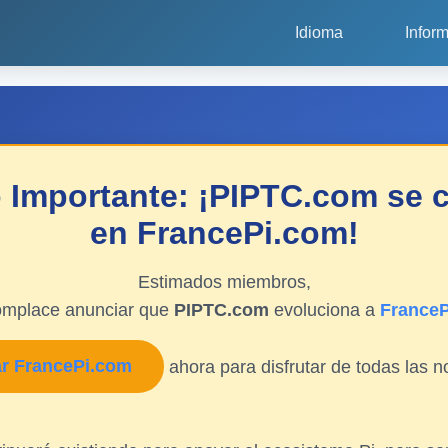
Idioma
Infor
 Importante: ¡PIPTC.com se c
en FrancePi.com!
Estimados miembros,
omplace anunciar que
PIPTC.com
evoluciona a
France
ar FrancePi.com
ahora para disfrutar de todas las 