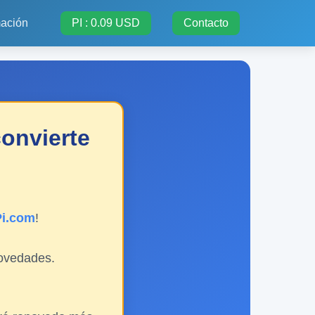
mación
PI : 0.09 USD
Contacto
onvierte
Pi.com
!
novedades.