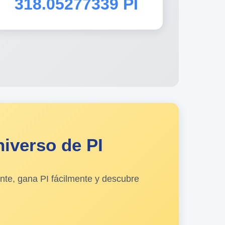
318.05277339 PI
iverso de PI
nte, gana PI fácilmente y descubre