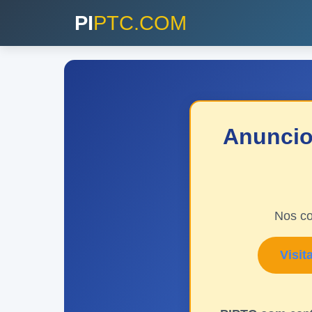
PI
PTC.COM
Anuncio
Nos c
Visit