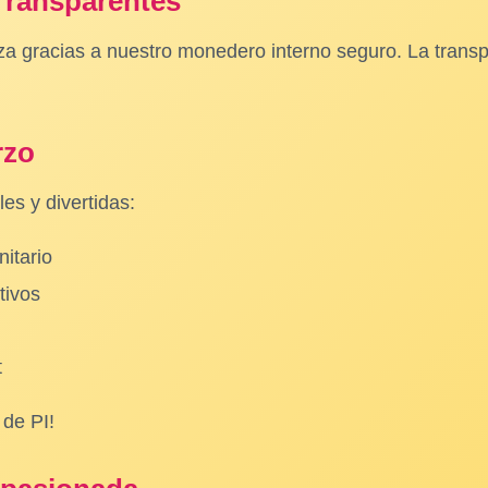
Transparentes
za gracias a nuestro monedero interno seguro. La transp
rzo
es y divertidas:
nitario
tivos
t
 de PI!