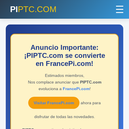
PI
PTC.COM
Anuncio Importante:
¡PIPTC.com se convierte
en FrancePi.com!
Estimados miembros,
Nos complace anunciar que
PIPTC.com
evoluciona a
FrancePi.com
!
Visitar FrancePi.com
ahora para
disfrutar de todas las novedades.