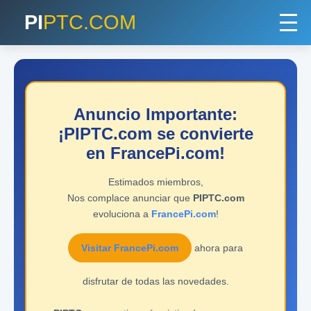
PI
PTC.COM
Anuncio Importante:
¡PIPTC.com se convierte
en FrancePi.com!
Estimados miembros,
Nos complace anunciar que
PIPTC.com
evoluciona a
FrancePi.com
!
Visitar FrancePi.com
ahora para
disfrutar de todas las novedades.